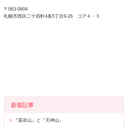
〒063-0804
札幌市西区二十四軒4条5丁目9-26 コア４・５
新着記事
『藻岩山』と『天神山』