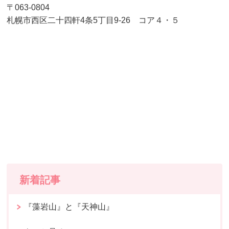
〒063-0804
札幌市西区二十四軒4条5丁目9-26 コア４・５
新着記事
『藻岩山』と『天神山』