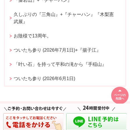
『藻岩山』+『チャーハン』
久しぶりの『三角山』+『チャーハン』『木梨憲
武展』
お陰様で13周年。
ついたち参り (2026年7月1日)+『揚子江』
「叶い石」を持って平和の滝から『手稲山』
ついたち参り (2026年6月1日)
ページの
先頭へ