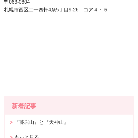
〒063-0804
札幌市西区二十四軒4条5丁目9-26 コア４・５
新着記事
『藻岩山』と『天神山』
もっと見る