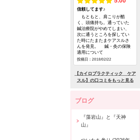
ブログ
『藻岩山』と『天神
山』