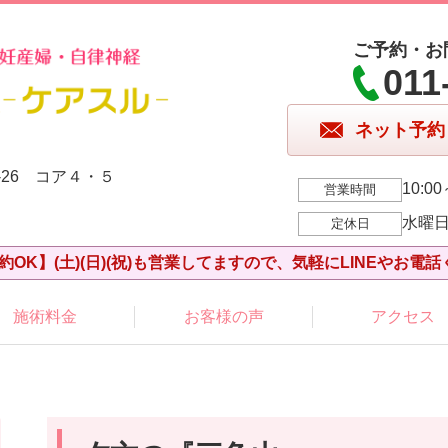
ご予約・お
011
ネット予約
-26 コア４・５
10:00
営業時間
水曜
定休日
約OK】(土)(日)(祝)も営業してますので、気軽にLINEやお電話
施術料金
お客様の声
アクセス