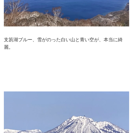
支笏湖ブルー、雪がのった白い山と青い空が、本当に綺
麗。