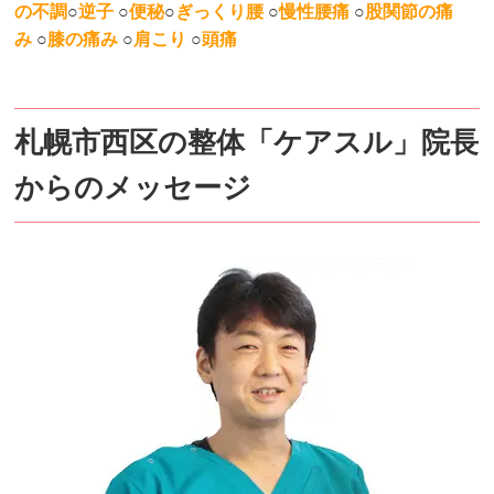
の不調
○
逆子
○
便秘
○
ぎっくり腰
○
慢性腰痛
○
股関節の痛
み
○
膝の痛み
○
肩こり
○
頭痛
札幌市西区の整体「ケアスル」院長
からのメッセージ