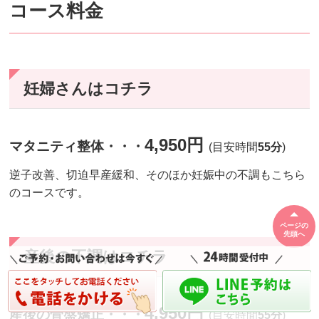
コース料金
妊婦さんはコチラ
4,950円
マタニティ整体・・・
(目安時間
55分
)
逆子改善、切迫早産緩和、そのほか妊娠中の不調もこちら
のコースです。
ページの
先頭へ
産後の不調はコチラ
4,950円
産後の骨盤矯正・・・
(目安時間
55分
)