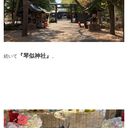
『琴似神社』
続いて
。