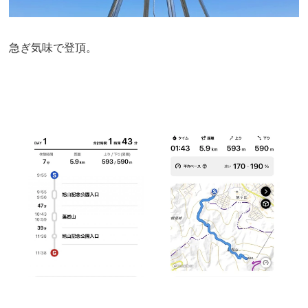
急ぎ気味で登頂。