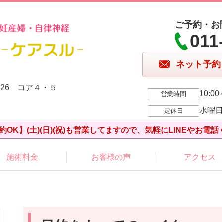
ご予約・お
011
ネット予約
-26 コア４・５
10:00
営業時間
水曜
定休日
約OK】(土)(日)(祝)も営業してますので、気軽にLINEやお電話
施術料金
お客様の声
アクセス