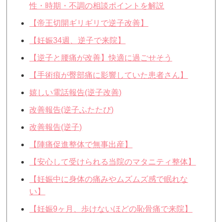
性・時期・不調の相談ポイントを解説
【帝王切開ギリギリで逆子改善】
【妊娠34週、逆子で来院】
【逆子と腰痛が改善】快適に過ごせそう
【手術痕が臀部痛に影響していた患者さん】
嬉しい電話報告(逆子改善)
改善報告(逆子ふたたび)
改善報告(逆子)
【陣痛促進整体で無事出産】
【安心して受けられる当院のマタニティ整体】
【妊娠中に身体の痛みやムズムズ感で眠れな
い】
【妊娠9ヶ月、歩けないほどの恥骨痛で来院】