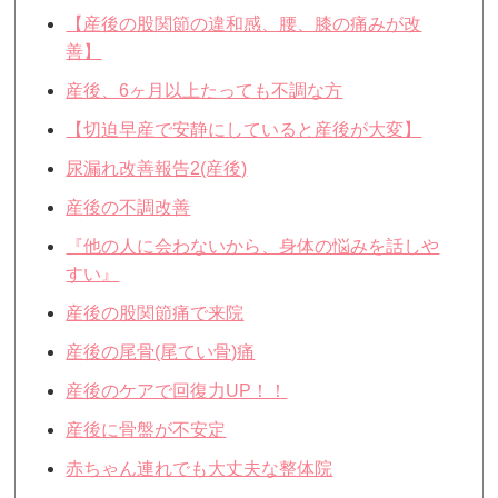
【産後の股関節の違和感、腰、膝の痛みが改
善】
産後、6ヶ月以上たっても不調な方
【切迫早産で安静にしていると産後が大変】
尿漏れ改善報告2(産後)
産後の不調改善
『他の人に会わないから、身体の悩みを話しや
すい』
産後の股関節痛で来院
産後の尾骨(尾てい骨)痛
産後のケアで回復力UP！！
産後に骨盤が不安定
赤ちゃん連れでも大丈夫な整体院