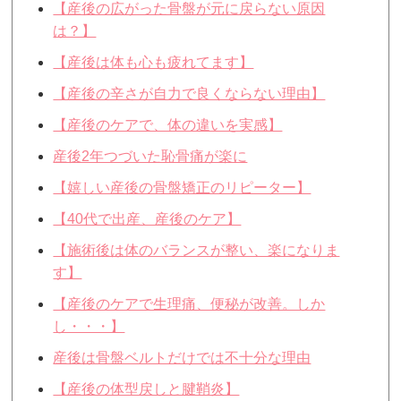
【産後の広がった骨盤が元に戻らない原因
は？】
【産後は体も心も疲れてます】
【産後の辛さが自力で良くならない理由】
【産後のケアで、体の違いを実感】
産後2年つづいた恥骨痛が楽に
【嬉しい産後の骨盤矯正のリピーター】
【40代で出産、産後のケア】
【施術後は体のバランスが整い、楽になりま
す】
【産後のケアで生理痛、便秘が改善。しか
し・・・】
産後は骨盤ベルトだけでは不十分な理由
【産後の体型戻しと腱鞘炎】