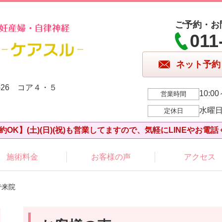
ご予約・お
011
ネット予約
-26 コア４・５
10:00
営業時間
水曜
定休日
約OK】(土)(日)(祝)も営業してますので、気軽にLINEやお電話
施術料金
お客様の声
アクセス
で来院