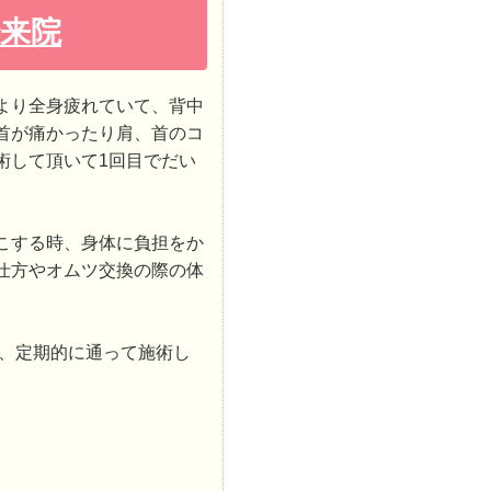
来院
より全身疲れていて、背中
首が痛かったり肩、首のコ
術して頂いて1回目でだい
こする時、身体に負担をか
仕方やオムツ交換の際の体
、定期的に通って施術し