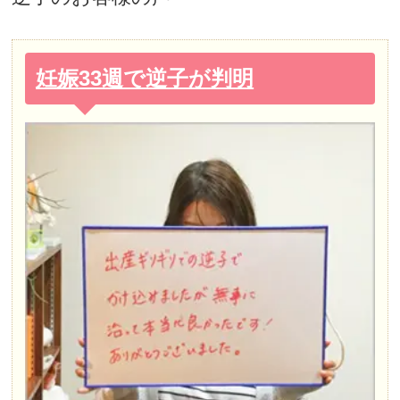
妊娠33週で逆子が判明