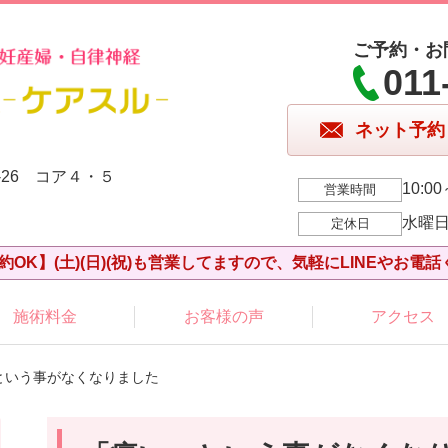
ご予約・お
011
ネット予約
-26 コア４・５
10:00
営業時間
水曜
定休日
約OK】(土)(日)(祝)も営業してますので、気軽にLINEやお電話
施術料金
お客様の声
アクセス
という事がなくなりました